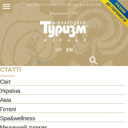
INTERNATIONAL TOURISM MAGAZINE
Видається з 1992
UK
EN
Пошук...
СТАТТІ
Світ
Україна
Авіа
Готелі
Spa&wellness
Медичний туризм