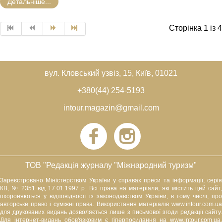
Детальніше...
Сторінка 1 із 4
вул. Кловський узвіз, 15, Київ, 01021
+380(44) 254-5193
intour.magazin@gmail.com
ТОВ "Редакція журналу "Міжнародний туризм"
Зареєстровано Міністерством України у справах преси та інформації, серія
КВ, № 2351 від 17.01.1997 р. Всі права на матеріали, які містить цей сайт,
охороняються у відповідності із законодавством України, в тому числі, про
авторське право і суміжні права. Використання матерiалiв www.intour.com.ua
для друкованих видань дозволяється лише з письмової згоди редакції сайту.
Для iнтернет-видань обов'язковим є гiперпосилання на www.intour.com.ua,